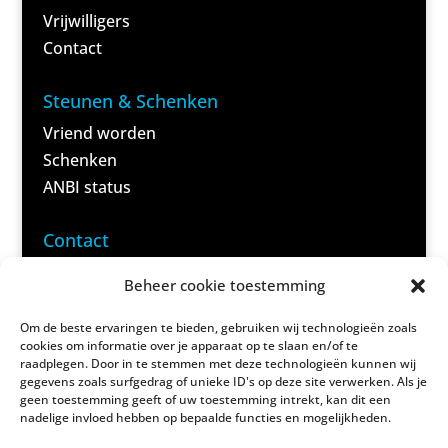
Vrijwilligers
Contact
Steunen & Schenken
Vriend worden
Schenken
ANBI status
<
Contact
Domela
Beheer cookie toestemming
Nieuwenhuisweg 59 B
9245 VC Nij Beets
Om de beste ervaringen te bieden, gebruiken wij technologieën zoals
cookies om informatie over je apparaat op te slaan en/of te
(Post)
raadplegen. Door in te stemmen met deze technologieën kunnen wij
gegevens zoals surfgedrag of unieke ID's op deze site verwerken. Als je
geen toestemming geeft of uw toestemming intrekt, kan dit een
(06) 83 69 40 95
nadelige invloed hebben op bepaalde functies en mogelijkheden.
(Alleen reserveringen)