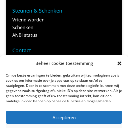
Steunen & Schenken
Vriend worden
Schenken
ANBI status
<
Contact
Domela
Beheer cookie toestemming
Nieuwenhuisweg 59 B
9245 VC Nij Beets
Om de beste ervaringen te bieden, gebruiken wij technologieën zoals
cookies om informatie over je apparaat op te slaan en/of te
(Post)
raadplegen. Door in te stemmen met deze technologieën kunnen wij
gegevens zoals surfgedrag of unieke ID's op deze site verwerken. Als je
geen toestemming geeft of uw toestemming intrekt, kan dit een
(06) 83 69 40 95
nadelige invloed hebben op bepaalde functies en mogelijkheden.
(Alleen reserveringen)
Accepteren
info@damshus.nl