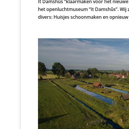
It Damshûs “klaarmaken voor het nieuwe s
het openluchtmuseum “It Damshûs”. Wij 
divers: Huisjes schoonmaken en opnieuw 