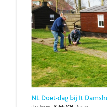
NL Doet-dag bij It Damsh
door
Jeroen
|
01-feb-2026
|
Nieuws