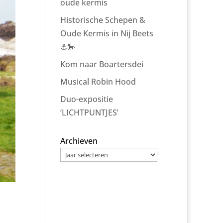
oude kermis
Historische Schepen &
Oude Kermis in Nij Beets
⚓🎠
Kom naar Boartersdei
Musical Robin Hood
Duo-expositie
‘LICHTPUNTJES’
Archieven