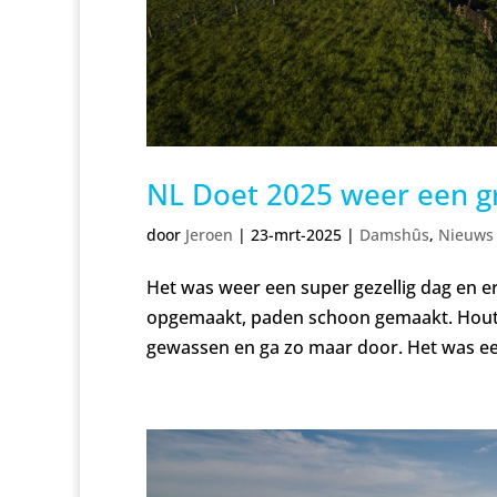
NL Doet 2025 weer een g
door
Jeroen
|
23-mrt-2025
|
Damshûs
,
Nieuws
Het was weer een super gezellig dag en er
opgemaakt, paden schoon gemaakt. Houte
gewassen en ga zo maar door. Het was een 