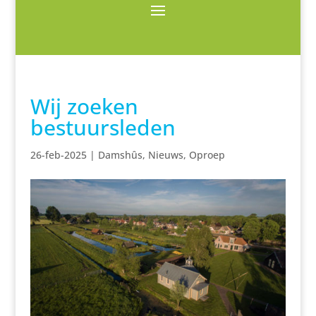
Wij zoeken
bestuursleden
26-feb-2025
|
Damshûs
,
Nieuws
,
Oproep