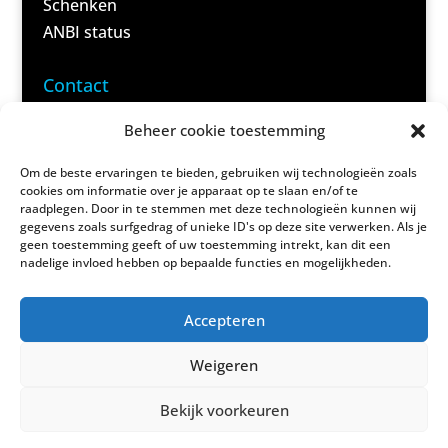
Schenken
ANBI status
<
Contact
Domela
Beheer cookie toestemming
Nieuwenhuisweg 59 B
9245 VC Nij Beets
Om de beste ervaringen te bieden, gebruiken wij technologieën zoals
cookies om informatie over je apparaat op te slaan en/of te
(Post)
raadplegen. Door in te stemmen met deze technologieën kunnen wij
gegevens zoals surfgedrag of unieke ID's op deze site verwerken. Als je
geen toestemming geeft of uw toestemming intrekt, kan dit een
(06) 83 69 40 95
nadelige invloed hebben op bepaalde functies en mogelijkheden.
(Alleen reserveringen)
Accepteren
info@damshus.nl
(Alle overige vragen)
Weigeren
Bekijk voorkeuren