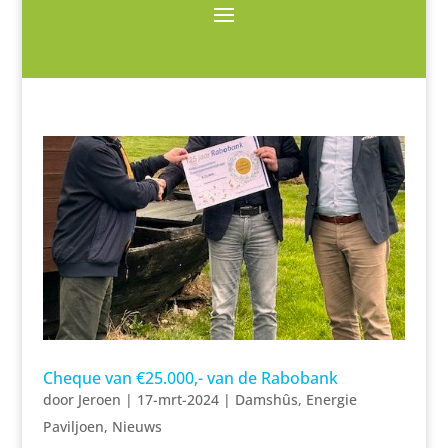
Cheque van €25.000,- van de Rabobank
door
Jeroen
|
17-mrt-2024
|
Damshûs
,
Energie
Paviljoen
,
Nieuws