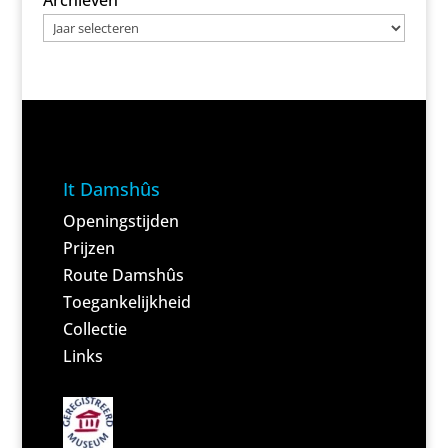
Archieven
It Damshûs
Openingstijden
Prijzen
Route Damshûs
Toegankelijkheid
Collectie
Links