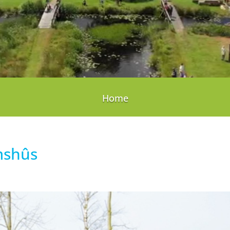
Home
mshûs