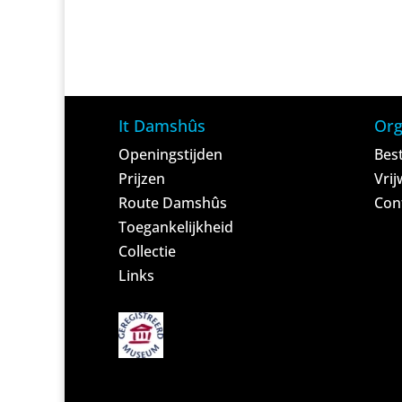
It Damshûs
Org
Openingstijden
Bes
Prijzen
Vrij
Route Damshûs
Con
Toegankelijkheid
Collectie
Links