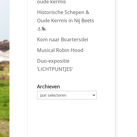
oude kermis
Historische Schepen &
Oude Kermis in Nij Beets
⚓🎠
Kom naar Boartersdei
Musical Robin Hood
Duo-expositie
‘LICHTPUNTJES’
Archieven