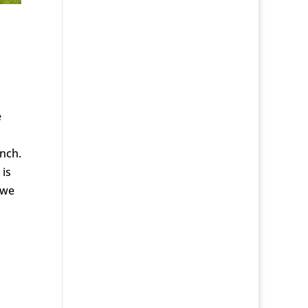
e
nch.
 is
 we