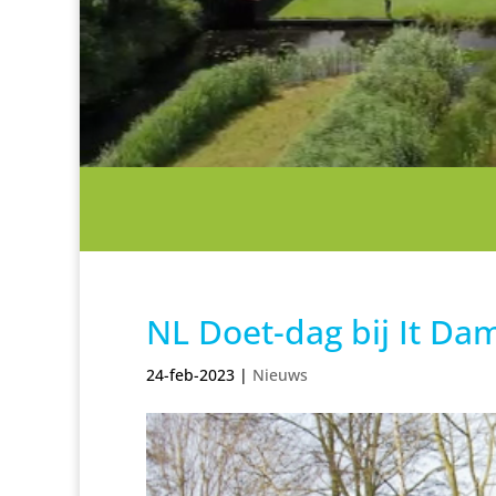
NL Doet-dag bij It Da
24-feb-2023
|
Nieuws