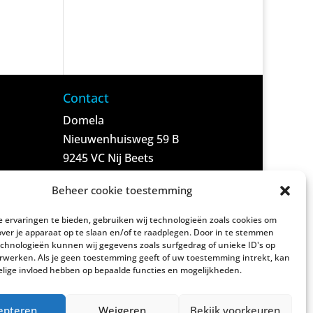
Contact
Domela
Nieuwenhuisweg 59 B
9245 VC Nij Beets
(Post)
Beheer cookie toestemming
(06) 83 69 40 95
 ervaringen te bieden, gebruiken wij technologieën zoals cookies om
(Alleen reserveringen)
over je apparaat op te slaan en/of te raadplegen. Door in te stemmen
chnologieën kunnen wij gegevens zoals surfgedrag of unieke ID's op
erwerken. Als je geen toestemming geeft of uw toestemming intrekt, kan
info@damshus.nl
elige invloed hebben op bepaalde functies en mogelijkheden.
(Alle overige vragen)
epteren
Weigeren
Bekijk voorkeuren