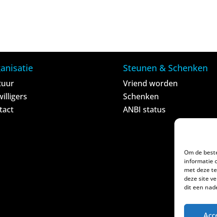
anisatie
Steunen & Schenken
tuur
Vriend worden
willigers
Schenken
tact
ANBI status
<
Om de beste
informatie 
met deze te
deze site v
dit een nad
Acc