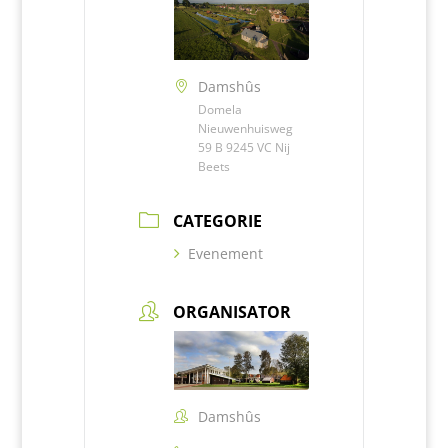
Damshûs
Domela
Nieuwenhuisweg
59 B 9245 VC Nij
Beets
CATEGORIE
Evenement
ORGANISATOR
Damshûs