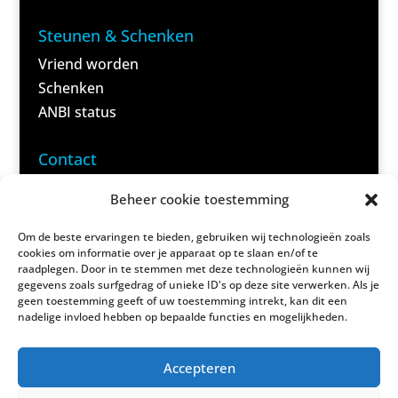
Steunen & Schenken
Vriend worden
Schenken
ANBI status
<
Contact
Domela
Beheer cookie toestemming
Nieuwenhuisweg 59 B
9245 VC Nij Beets
Om de beste ervaringen te bieden, gebruiken wij technologieën zoals
cookies om informatie over je apparaat op te slaan en/of te
(Post)
raadplegen. Door in te stemmen met deze technologieën kunnen wij
gegevens zoals surfgedrag of unieke ID's op deze site verwerken. Als je
geen toestemming geeft of uw toestemming intrekt, kan dit een
(06) 83 69 40 95
nadelige invloed hebben op bepaalde functies en mogelijkheden.
(Alleen reserveringen)
Accepteren
info@damshus.nl