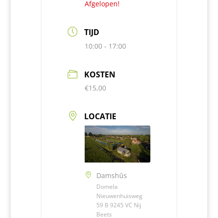
Afgelopen!
TIJD
10:00 - 17:00
KOSTEN
€15,00
LOCATIE
Damshûs
Domela
Nieuwenhuisweg
59 B 9245 VC Nij
Beets