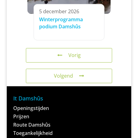
5 december 2026
Winterprogramma
podium Damshûs
Vorig
Volgend
It Damshûs
Openingstijden
Prijzen
Route Damshûs
Toegankelijkheid