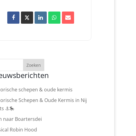
Zoeken
euwsberichten
torische schepen & oude kermis
torische Schepen & Oude Kermis in Nij
ts ⚓🎠
 naar Boartersdei
ical Robin Hood