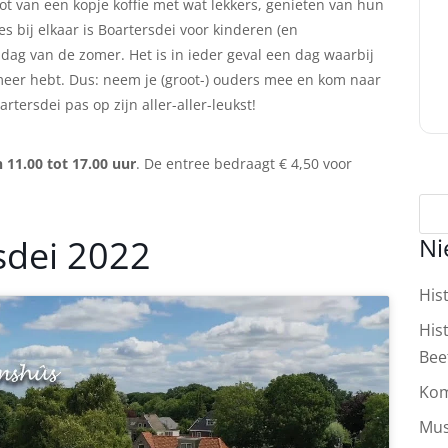
t van een kopje koffie met wat lekkers, genieten van hun
 bij elkaar is Boartersdei voor kinderen (en
dag van de zomer. Het is in ieder geval een dag waarbij
 meer hebt. Dus: neem je (groot-) ouders mee en kom naar
oartersdei pas op zijn aller-aller-leukst!
 11.00 tot 17.00 uur
. De entree bedraagt € 4,50 voor
Ni
sdei 2022
His
His
Bee
Kom
Mus