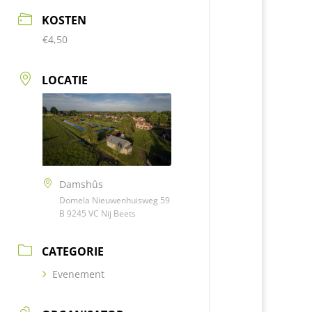
KOSTEN
€4,50
LOCATIE
Damshûs
Domela Nieuwenhuisweg 59
B 9245 VC Nij Beets
CATEGORIE
Evenement